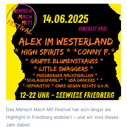
Das
Mensch Mach Mit Festival
hat sich längst als
Highlight in Friedberg etabliert – und wir sind dieses
Jahr dabei!